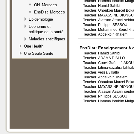
Teacher:
Hamma Ibrahim Maig
OH_Morocco
Teacher:
Hamid Sahibi
Teacher:
Ohoukou Marcel Bok
EnsDist_Morocco
Teacher:
MAYASSINE DIONGU
Epidémiologie
Teacher:
Alassan Assani seido
Teacher:
Philippe SESSOU
Economie et
Teacher:
Mohammed Bouslikh
politique de la santé
Teacher:
Abdelkbir Rhalem
Maladies spécifiques
One Health
EnsDist: Enseignement à 
Teacher:
Hamid Sahibi
Une Seule Santé
Teacher:
ADAMA DIALLO
Teacher:
Coovi Guénolé AKO
Teacher:
fatima-ezzahra lahkak
Teacher:
vessaly kallo
Teacher:
Abdelkbir Rhalem
Teacher:
Ohoukou Marcel Bok
Teacher:
MAYASSINE DIONGU
Teacher:
Alassan Assani seido
Teacher:
Philippe SESSOU
Teacher:
Hamma Ibrahim Maig