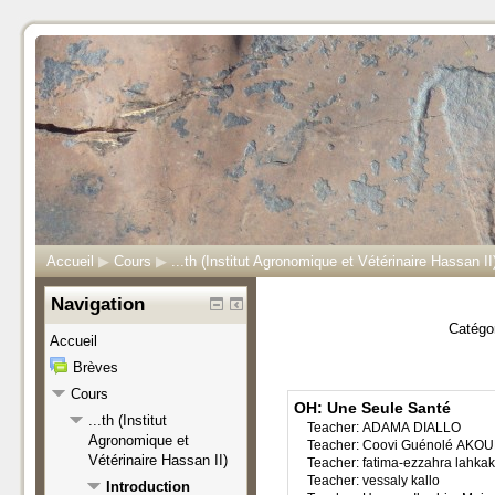
Accueil
▶
Cours
▶
...th (Institut Agronomique et Vétérinaire Hassan II
Navigation
Catégor
Accueil
Brèves
Cours
OH: Une Seule Santé
...th (Institut
Teacher:
ADAMA DIALLO
Agronomique et
Teacher:
Coovi Guénolé AKO
Vétérinaire Hassan II)
Teacher:
fatima-ezzahra lahkak
Teacher:
vessaly kallo
Introduction