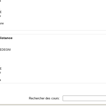
a
a
E
u
ane
distance
UEDEGNI
a
E
u
a
Rechercher des cours: