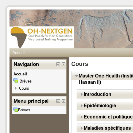
Accueil
Cours
Navigation
Accueil
Master One Health (Inst
Brèves
Hassan II)
Cours
Introduction
Menu principal
Epidémiologie
Brèves
Economie et politique
Maladies spécifiques