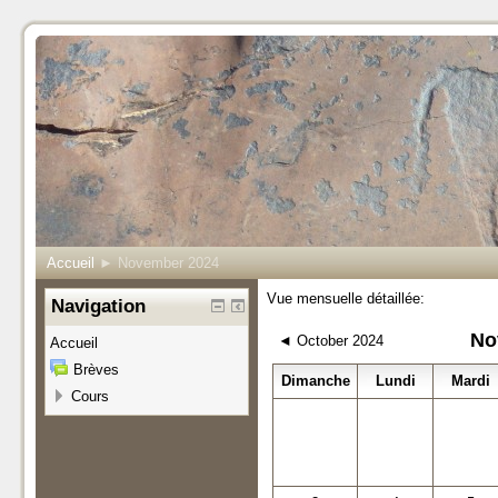
Accueil
►
November 2024
Vue mensuelle détaillée:
Navigation
No
◄
October 2024
Accueil
Brèves
Dimanche
Lundi
Mardi
Cours